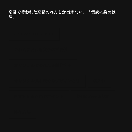
場
京都で培われた京都のれんしか出来ない、「伝統の染め技
の
法」
知
識
UNCATEGORIZED
と
経
のれんにおける文字の重要性
験
を
オリジナルでのれんを製作する
生
オリジナル性を高めるデザインとは
名入れ
か
し、
目立たせるためのポイント
製作にかかる期間
多
種
製作方法
多
様