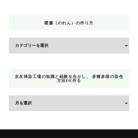
し
で
す
暖簾（のれん）の作り方
か
?
暖
簾
（の
れ
京友禅染工場の知識と経験を生かし、 多種多様の染色
ん）
方法DE作る
の
作
京
り
友
方
禅
染
工