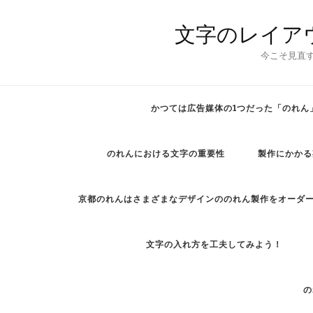
文字のレイア
今こそ見直
かつては広告媒体の1つだった「のれん
のれんにおける文字の重要性
製作にかかる
京都のれんはさまざまなデザインののれん製作をオーダ
文字の入れ方を工夫してみよう！
の