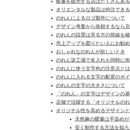
暖簾を販売する店はたくさんある
オリエンタルな製品は特注できる
のれんによるロゴ製作について
デザイン考案から依頼するなら京
のれんの設置は見る方の視線を確
売上アップを図りたい人にお勧め
おしゃれなのれんが欲しいとき
のれん染工場で名入れも同時に依
のれんに使う文字色の注意点とは
のれんに入れる文字の配置のポイ
のれんの文字の大きさについて
「のれん」の文字はデザインの基
店舗で活躍する「オリジナルのれ
オリジナル性を高めるデザインと
天然麻の暖簾は手染めが
安く制作する方法を知ろ