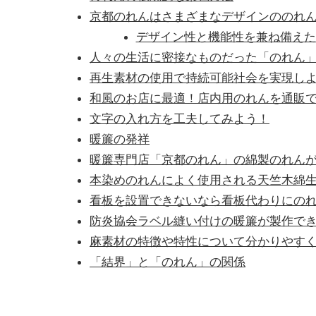
京都のれんはさまざまなデザインののれ
デザイン性と機能性を兼ね備えた
人々の生活に密接なものだった「のれん
再生素材の使用で持続可能社会を実現し
和風のお店に最適！店内用のれんを通販
文字の入れ方を工夫してみよう！
暖簾の発祥
暖簾専門店「京都のれん」の綿製のれん
本染めのれんによく使用される天竺木綿
看板を設置できないなら看板代わりにの
防炎協会ラベル縫い付けの暖簾が製作で
麻素材の特徴や特性について分かりやす
「結界」と「のれん」の関係