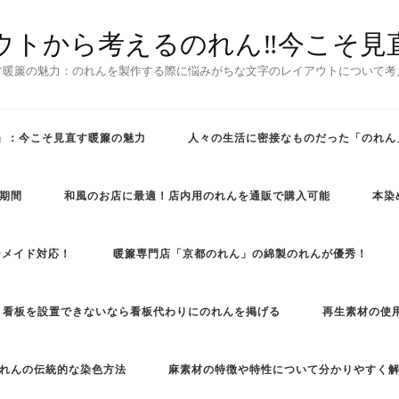
ウトから考えるのれん‼今こそ見
す暖簾の魅力：のれんを製作する際に悩みがちな文字のレイアウトについて考
」：今こそ見直す暖簾の魅力
人々の生活に密接なものだった「のれん
期間
和風のお店に最適！店内用のれんを通販で購入可能
本染
ーメイド対応！
暖簾専門店「京都のれん」の綿製のれんが優秀！
看板を設置できないなら看板代わりにのれんを掲げる
再生素材の使
れんの伝統的な染色方法
麻素材の特徴や特性について分かりやすく