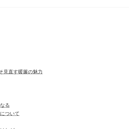
そ見直す暖簾の魅力
なる
について