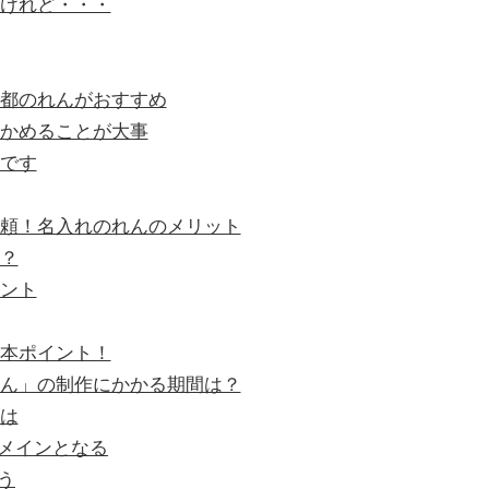
けれど・・・
都のれんがおすすめ
かめることが大事
です
頼！名入れのれんのメリット
？
ント
本ポイント！
ん」の制作にかかる期間は？
は
メインとなる
う