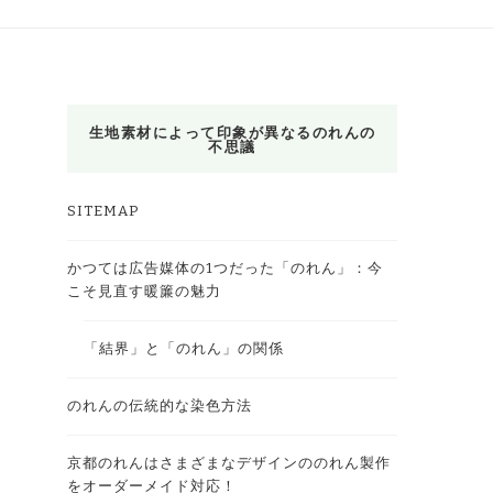
生地素材によって印象が異なるのれんの
不思議
SITEMAP
かつては広告媒体の1つだった「のれん」：今
こそ見直す暖簾の魅力
「結界」と「のれん」の関係
のれんの伝統的な染色方法
京都のれんはさまざまなデザインののれん製作
をオーダーメイド対応！