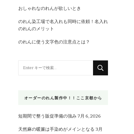
おしゃれなのれんが欲しいとき
のれん染工場で名入れも同時に依頼！名入れ
のれんのメリット
のれんに使う文字色の注意点とは？
な
に
か
お
オーダーのれん製作中！！ここ京都から
探
し
で
短期間で整う販促準備の強み
7月 6, 2026
す
天然麻の暖簾は手染めがメインとなる
3月
か