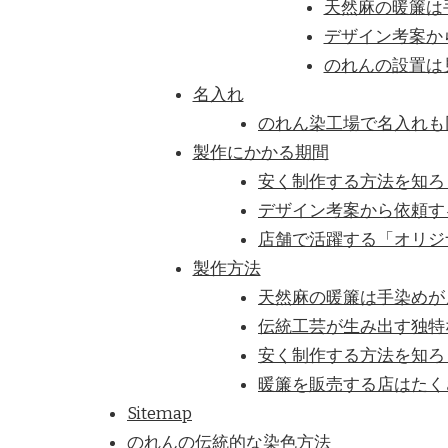
天然麻の暖簾は
デザイン考案か
のれんの設置は
名入れ
のれん染工場で名入れも
製作にかかる期間
安く制作する方法を知ろ
デザイン考案から依頼す
店舗で活躍する「オリジ
製作方法
天然麻の暖簾は手染めが
伝統工芸が生み出す独特
安く制作する方法を知ろ
暖簾を販売する店はたく
Sitemap
のれんの伝統的な染色方法