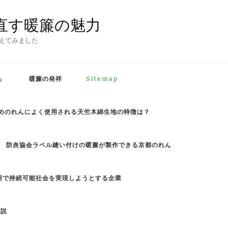
直す暖簾の魅力
えてみました
」
暖簾の発祥
Sitemap
めのれんによく使用される天竺木綿生地の特徴は？
防炎協会ラベル縫い付けの暖簾が製作できる京都のれん
用で持続可能社会を実現しようとする企業
解説