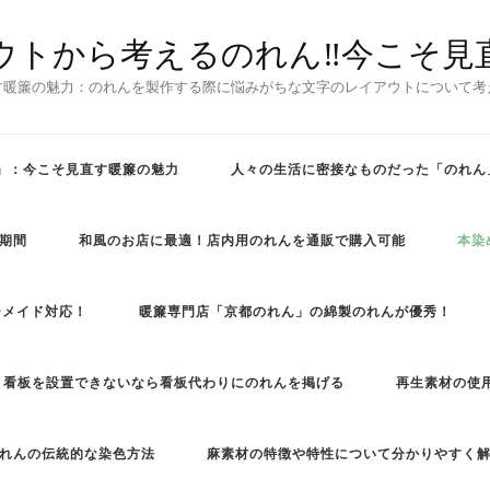
ウトから考えるのれん‼今こそ見
す暖簾の魅力：のれんを製作する際に悩みがちな文字のレイアウトについて考
」：今こそ見直す暖簾の魅力
人々の生活に密接なものだった「のれん
期間
和風のお店に最適！店内用のれんを通販で購入可能
本染
ーメイド対応！
暖簾専門店「京都のれん」の綿製のれんが優秀！
看板を設置できないなら看板代わりにのれんを掲げる
再生素材の使
れんの伝統的な染色方法
麻素材の特徴や特性について分かりやすく