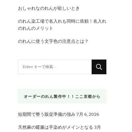
おしゃれなのれんが欲しいとき
のれん染工場で名入れも同時に依頼！名入れ
のれんのメリット
のれんに使う文字色の注意点とは？
な
に
か
お
オーダーのれん製作中！！ここ京都から
探
し
で
短期間で整う販促準備の強み
7月 6, 2026
す
天然麻の暖簾は手染めがメインとなる
3月
か