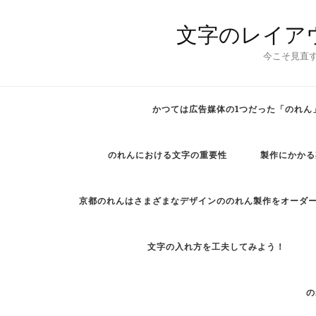
文字のレイア
今こそ見直
かつては広告媒体の1つだった「のれん
のれんにおける文字の重要性
製作にかかる
京都のれんはさまざまなデザインののれん製作をオーダ
文字の入れ方を工夫してみよう！
の