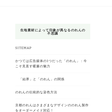
生地素材によって印象が異なるのれんの
不思議
SITEMAP
かつては広告媒体の1つだった「のれん」：今
こそ見直す暖簾の魅力
「結界」と「のれん」の関係
のれんの伝統的な染色方法
京都のれんはさまざまなデザインののれん製作
をオーダーメイド対応！