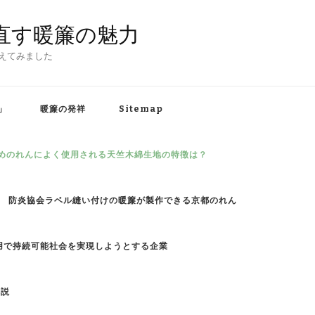
直す暖簾の魅力
えてみました
」
暖簾の発祥
Sitemap
めのれんによく使用される天竺木綿生地の特徴は？
防炎協会ラベル縫い付けの暖簾が製作できる京都のれん
用で持続可能社会を実現しようとする企業
解説