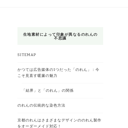
生地素材によって印象が異なるのれんの
不思議
SITEMAP
かつては広告媒体の1つだった「のれん」：今
こそ見直す暖簾の魅力
「結界」と「のれん」の関係
のれんの伝統的な染色方法
京都のれんはさまざまなデザインののれん製作
をオーダーメイド対応！