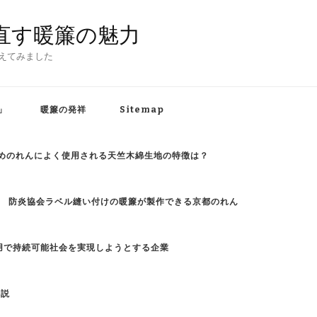
直す暖簾の魅力
えてみました
」
暖簾の発祥
Sitemap
めのれんによく使用される天竺木綿生地の特徴は？
防炎協会ラベル縫い付けの暖簾が製作できる京都のれん
用で持続可能社会を実現しようとする企業
解説