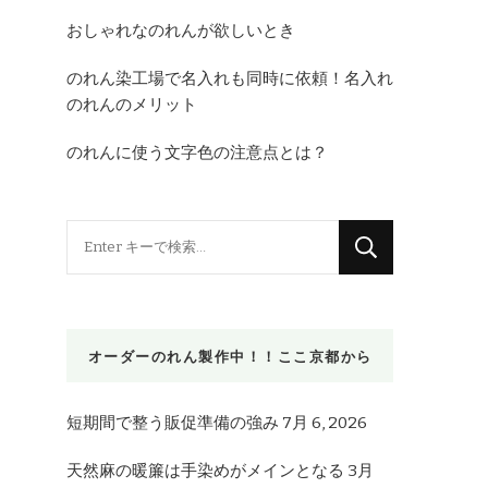
おしゃれなのれんが欲しいとき
のれん染工場で名入れも同時に依頼！名入れ
のれんのメリット
のれんに使う文字色の注意点とは？
な
に
か
お
オーダーのれん製作中！！ここ京都から
探
し
で
短期間で整う販促準備の強み
7月 6, 2026
す
天然麻の暖簾は手染めがメインとなる
3月
か