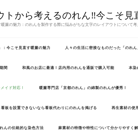
ウトから考えるのれん‼今こそ見
す暖簾の魅力：のれんを製作する際に悩みがちな文字のレイアウトについて考
」：今こそ見直す暖簾の魅力
人々の生活に密接なものだった「のれん
期間
和風のお店に最適！店内用のれんを通販で購入可能
本染
ーメイド対応！
暖簾専門店「京都のれん」の綿製のれんが優秀！
看板を設置できないなら看板代わりにのれんを掲げる
再生素材の使
れんの伝統的な染色方法
麻素材の特徴や特性について分かりやすく